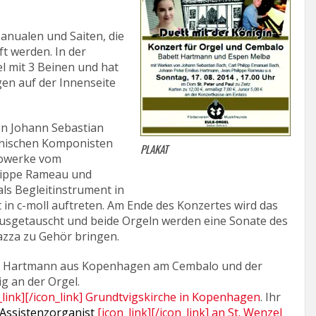
Manualen und Saiten, die
t werden. In der
l mit 3 Beinen und hat
en auf der Innenseite
n Johann Sebastian
änischen Komponisten
PLAKAT
lowerke vom
lippe Rameau und
als Begleitinstrument in
in c-moll auftreten. Am Ende des Konzertes wird das
ausgetauscht und beide Orgeln werden eine Sonate des
azza zu Gehör bringen.
ett Hartmann aus Kopenhagen am Cembalo und der
g an der Orgel.
_link][/icon_link] Grundtvigskirche in Kopenhagen
. Ihr
Assistenzorganist
[icon_link][/icon_link] an St. Wenzel