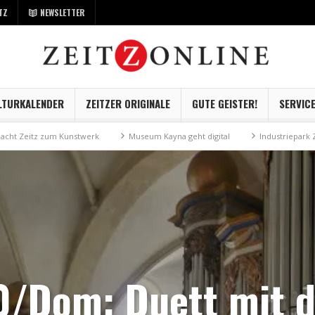
TZ
NEWSLETTER
LTURKALENDER
ZEITZER ORIGINALE
GUTE GEISTER!
SERVIC
 zum Kunstwerk
Museum Kayna geht digital
Industriepark Zeitz auf g
00/Dom: Duett mit d