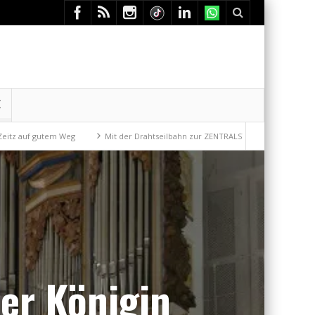
E
utem Weg
Mit der Drahtseilbahn zur ZENTRALSTATION
Wunderkammer 
er Königin