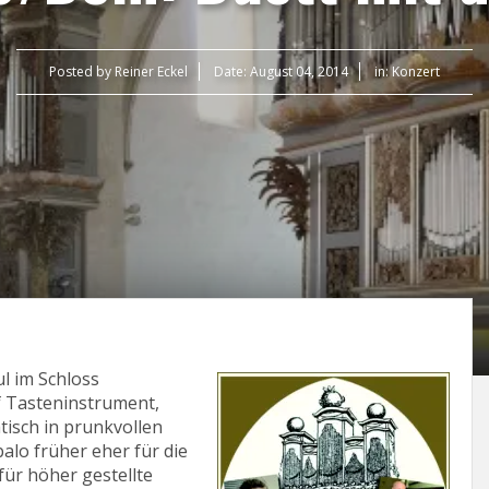
Posted by
Reiner Eckel
Date:
August 04, 2014
in:
Konzert
l im Schloss
f Tasteninstrument,
tisch in prunkvollen
alo früher eher für die
ür höher gestellte