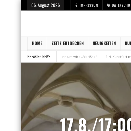
06. August 2026
IMPRESSUM
DATENSCHU
HOME
ZEITZ ENTDECKEN
NEUIGKEITEN
KU
BREAKING NEWS
isterschaft
Aus Millennium wird „MariShe“
4. Kunstfest macht Zeitz
17.8./17: