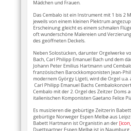
Mädchen und Frauen.
Das Cembalo ist ein Instrument mit 1 bis 2 
jeweils von einem kleinen Plektrum angezupf
Erscheinung gleicht es einem schmalen Flüge
oft wunderschöne Malereien und Verzierung
des geöffneten Deckels.
Neben Solostücken, darunter Orgelwerke vo
Bach, Carl Philipp Emanuel Bach und dem d
Johann Peter Emilius Hartmann und Cemba
französischen Barockkomponisten Jean-Phi
modernem György Ligeti, wird die Orgel u.a. 
Carl Philipp Emanuel Bachs Cembalokonzert 
Cembalo mit der 2. Orgel des Zeitzer Doms 
italienischen Komponisten Gaetano Felice Pi
Es musizieren die gebürtige Zeitzerin Bab
gebürtige Norweger Espen Melbø aus Leipzi
Babett Hartmann ist Organistin an der
[icon
Duettpartner Espen Melbø ist in Naumburg