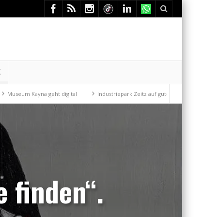
E
eht digital
Industriepark Zeitz auf gutem Weg
Mit der Drahtseilba
 finden“.