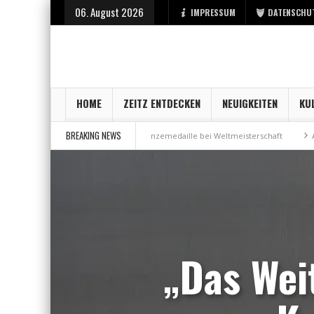
06. August 2026
IMPRESSUM
DATENSCHU
HOME
ZEITZ ENTDECKEN
NEUIGKEITEN
KU
BREAKING NEWS
Stadt Zeitz
Bronzemedaille bei Weltmeisterschaft
Aus Millennium wi
„Das Wei