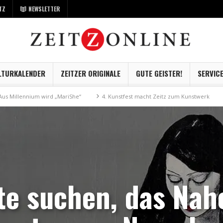
TZ
NEWSLETTER
LTURKALENDER
ZEITZER ORIGINALE
GUTE GEISTER!
SERVIC
rd „MariShe“
4. Kunstfest macht Zeitz zum Kunstwerk
Museum Kayna g
te suchen, das Nahe