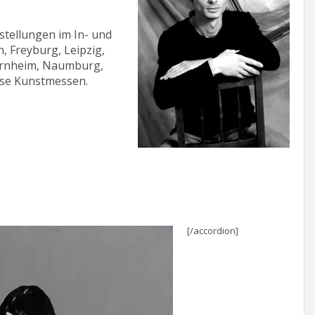
stellungen im In- und
h, Freyburg, Leipzig,
 Arnheim, Naumburg,
rse Kunstmessen.
[/accordion]