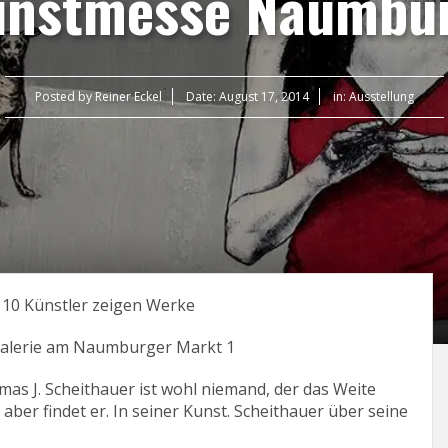
unstmesse Naumbur
Posted by
Reiner Eckel
Date:
August 17, 2014
in:
Ausstellung
e 10 Künstler zeigen Werke
usgalerie am Naumburger Markt 1
mas J. Scheithauer ist wohl niemand, der das Weite
aber findet er. In seiner Kunst. Scheithauer über seine