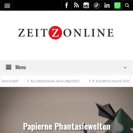
Menu
t
Aus Millennium wird „MariShe“
4. Kunstfest macht Zeitz zum Kunst
Papierne Phantasiewelten