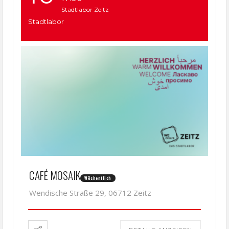
Stadtlabor Zeitz
Stadtlabor
CAFÉ MOSAIK
Wöchentlich
Wendische Straße 29, 06712 Zeitz