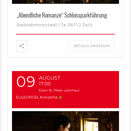
„Abendliche Romanze“ Schlossparkführung
Badstubenvorstand 17a, 06712 Zeitz
DETAILS ANZEIGEN
09
AUGUST
17:00
Dom St. Peter und Paul
EULEORGEL Konzerte