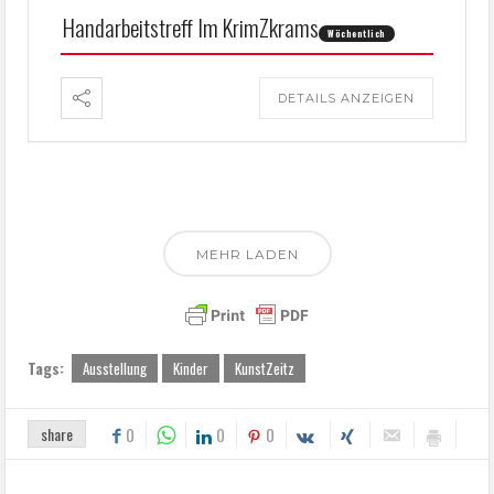
Handarbeitstreff Im KrimZkrams
Wöchentlich
DETAILS ANZEIGEN
MEHR LADEN
Tags:
Ausstellung
Kinder
KunstZeitz
share
0
0
0