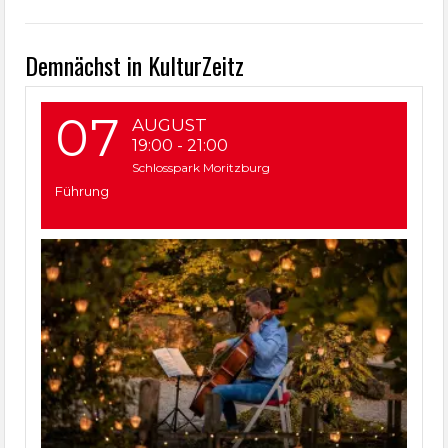
Demnächst in KulturZeitz
07
AUGUST
19:00
-
21:00
Schlosspark Moritzburg
Führung