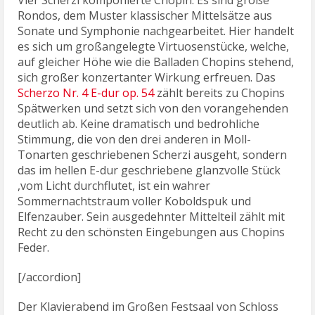
Vier Scherzi komponierte Chopin. Es sind große
Rondos, dem Muster klassischer Mittelsätze aus
Sonate und Symphonie nachgearbeitet. Hier handelt
es sich um großangelegte Virtuosenstücke, welche,
auf gleicher Höhe wie die Balladen Chopins stehend,
sich großer konzertanter Wirkung erfreuen. Das
Scherzo Nr. 4 E-dur op. 54
zählt bereits zu Chopins
Spätwerken und setzt sich von den vorangehenden
deutlich ab. Keine dramatisch und bedrohliche
Stimmung, die von den drei anderen in Moll-
Tonarten geschriebenen Scherzi ausgeht, sondern
das im hellen E-dur geschriebene glanzvolle Stück
,vom Licht durchflutet, ist ein wahrer
Sommernachtstraum voller Koboldspuk und
Elfenzauber. Sein ausgedehnter Mittelteil zählt mit
Recht zu den schönsten Eingebungen aus Chopins
Feder.
[/accordion]
Der Klavierabend im Großen Festsaal von Schloss