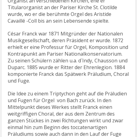
Organist an verschiedenen Kirchen, ehe er
Titularorganist an der Pariser Kirche St. Clotilde
wurde, wo er die berühmte Orgel des Aristide
Cavaillé -Coll bis an sein Lebensende spielte.
César Franck war 1871 Mitgründer der Nationalen
Musikgesellschaft, deren Präsident er wurde. 1872
erhielt er eine Professur für Orgel, Komposition und
Kontrapunkt am Pariser Nationalkonservatorium.
Zu seinen Schülern zählen u.a. d´Indy, Chausson und
Duparc. 1885 wurde er Ritter der Ehrenlegion. 1884
komponierte Franck das Spätwerk Präludium, Choral
und Fuge.
Die Idee zu einem Triptychon geht auf die Präludien
und Fugen für Orgel von Bach zurück. In den
Mittelpunkt dieses Werkes stellt Franck einen
weitgriffigen Choral, der aus dem Zentrum des
ganzen Stückes in zwei Richtungen wirkt und zwar
einmal hin zum Beginn des toccatenartigen
Präludiums sowie auch dann in den Lauf der Fuge