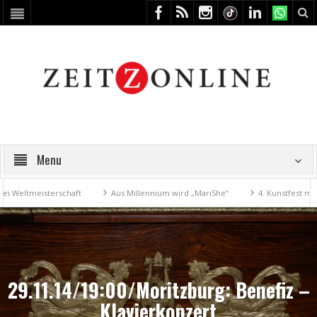
Menu
isterschaft
Aus Millennium wird „MariShe“
4. Kunstfest macht Zeit
29.11.14/19:00/Moritzburg: Benefiz –
Klavierkonzert