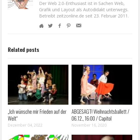
Der Web 2.0-Enthusiast ist in Sachen Web,
Grafik und Layout als Autodidakt unterwegs.
Betreibt zeitzonline.de seit 23. Februar 2011.
Related posts
„Ich wünsche mir Frieden auf der
ABGESAGT! Weihnachtsballett /
Welt“
06.12., 16:00 / Capitol
Dezember 04, 2022
November 16, 2020