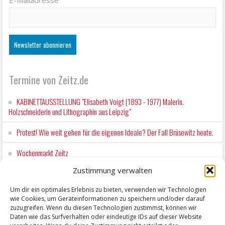
Termine von Zeitz.de
KABINETTAUSSTELLUNG "Elisabeth Voigt (1893 - 1977) Malerin.
Holzschneiderin und Lithographin aus Leipzig"
Protest! Wie weit gehen für die eigenen Ideale? Der Fall Brüsewitz heute.
Wochenmarkt Zeitz
Zustimmung verwalten
EINFACH LESEN im August 2026 H.P. Richter - DAMALS WAR ES FRIEDRICH
Lesung in Einfacher Sprache
Um dir ein optimales Erlebnis zu bieten, verwenden wir Technologien
wie Cookies, um Geräteinformationen zu speichern und/oder darauf
Workshop für Kinder: Stop-Motion mit LEGO® & Robotik
zuzugreifen. Wenn du diesen Technologien zustimmst, können wir
Daten wie das Surfverhalten oder eindeutige IDs auf dieser Website