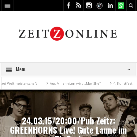
Menu
tmeisterschaft
Aus Millennium wird „MariShe“
4. Kunstfest macht Z
24.03.15/20:00/Pub Zeitz:
GREENHORNS Live! Gute Laune im