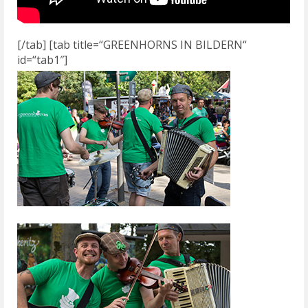
[/tab] [tab title=“GREENHORNS IN BILDERN“
id=“tab1″]