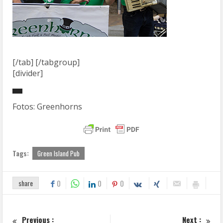
[/tab] [/tabgroup]
[divider]
Fotos: Greenhorns
Tags:
Green Island Pub
share
0
0
0
Previous :
Next :