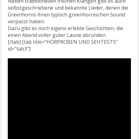
Neben traditionellen irischen Klängen gibt es auch
selbstgeschriebene und bekannte Lieder, denen die
Greenhorns ihren typisch greenhornischen Sound
verpasst haben.
Dazu gibt es noch eigens erlebte Geschichten, die
einen Abend voller guter Laune abrunden.
[/tab] [tab title=“HÖRPROBEN UND SEHTESTS“
id=“tab3″]