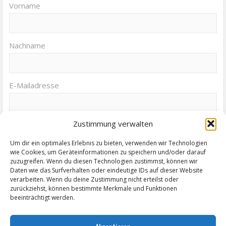
Vorname
Nachname
E-Mailadresse
Zustimmung verwalten
Um dir ein optimales Erlebnis zu bieten, verwenden wir Technologien
wie Cookies, um Geräteinformationen zu speichern und/oder darauf
zuzugreifen. Wenn du diesen Technologien zustimmst, können wir
Termine von Zeitz.de
Daten wie das Surfverhalten oder eindeutige IDs auf dieser Website
verarbeiten. Wenn du deine Zustimmung nicht erteilst oder
KABINETTAUSSTELLUNG "Elisabeth Voigt (1893 - 1977) Malerin.
zurückziehst, können bestimmte Merkmale und Funktionen
Holzschneiderin und Lithographin aus Leipzig"
beeinträchtigt werden.
Protest! Wie weit gehen für die eigenen Ideale? Der Fall Brüsewitz heute.