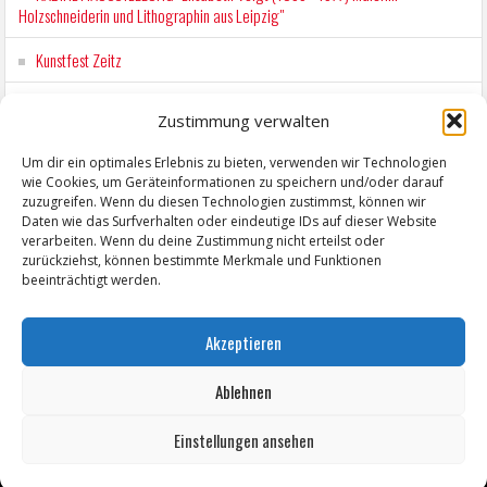
Holzschneiderin und Lithographin aus Leipzig"
Kunstfest Zeitz
Wochenmarkt Zeitz
Zustimmung verwalten
Workshop für Kinder: Stop-Motion mit LEGO® & Robotik
Um dir ein optimales Erlebnis zu bieten, verwenden wir Technologien
wie Cookies, um Geräteinformationen zu speichern und/oder darauf
Wochenmarkt Zeitz
zuzugreifen. Wenn du diesen Technologien zustimmst, können wir
Daten wie das Surfverhalten oder eindeutige IDs auf dieser Website
verarbeiten. Wenn du deine Zustimmung nicht erteilst oder
zurückziehst, können bestimmte Merkmale und Funktionen
beeinträchtigt werden.
Akzeptieren
Ablehnen
Einstellungen ansehen
Copyright © 2026 ZeitzOnline, Reiner Eckel