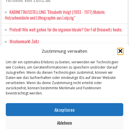
KABINETTAUSSTELLUNG "Elisabeth Voigt (1893 - 1977) Malerin.
Holzschneiderin und Lithographin aus Leipzig"
Protest! Wie weit gehen für die eigenen Ideale? Der Fall Brüsewitz heute.
Wochenmarkt Zeitz
Zustimmung verwalten
EINFACH LESEN im August 2026 H.P. Richter - DAMALS WAR ES FRIEDRICH
Lesung in Einfacher Sprache
Um dir ein optimales Erlebnis zu bieten, verwenden wir Technologien
wie Cookies, um Geräteinformationen zu speichern und/oder darauf
Workshop für Kinder: Stop-Motion mit LEGO® & Robotik
zuzugreifen. Wenn du diesen Technologien zustimmst, können wir
Daten wie das Surfverhalten oder eindeutige IDs auf dieser Website
verarbeiten. Wenn du deine Zustimmung nicht erteilst oder
zurückziehst, können bestimmte Merkmale und Funktionen
beeinträchtigt werden.
Akzeptieren
Ablehnen