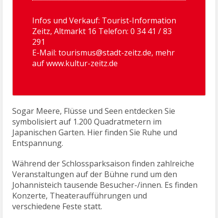
Infos und Verkauf: Tourist-Information
Zeitz, Altmarkt 16 Telefon: 0 34 41 / 83
291
E-Mail: tourismus@stadt-zeitz.de, mehr
auf
www.kultur-zeitz.de
Sogar Meere, Flüsse und Seen entdecken Sie
symbolisiert auf 1.200 Quadratmetern im
Japanischen Garten. Hier finden Sie Ruhe und
Entspannung.
Während der Schlossparksaison finden zahlreiche
Veranstaltungen auf der Bühne rund um den
Johannisteich tausende Besucher-/innen. Es finden
Konzerte, Theateraufführungen und
verschiedene Feste statt.