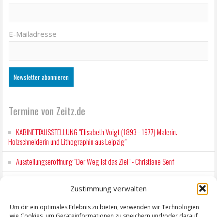
E-Mailadresse
Termine von Zeitz.de
KABINETTAUSSTELLUNG "Elisabeth Voigt (1893 - 1977) Malerin.
Holzschneiderin und Lithographin aus Leipzig"
Ausstellungseröffnung "Der Weg ist das Ziel" - Christiane Senf
Kunstfest Zeitz
Zustimmung verwalten
Mit der Drahtseilbahn zur ZENTRALSTATION
Um dir ein optimales Erlebnis zu bieten, verwenden wir Technologien
wie Cookies, um Geräteinformationen zu speichern und/oder darauf