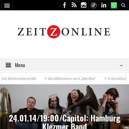
Menu
Weltmeisterschaft
Aus Millennium wird „MariShe“
4. Kunstfest macht
24.01.14/19:00/Capitol: Hamburg
Klezmer Band