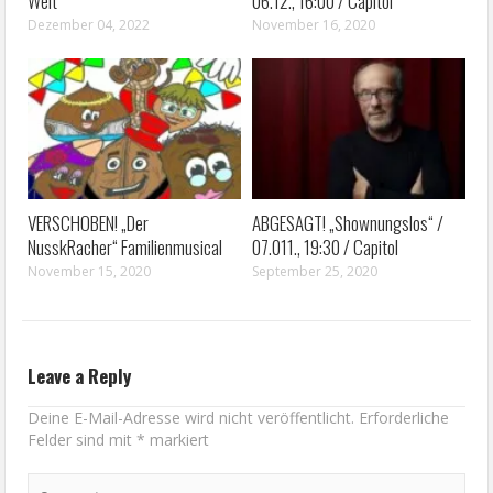
Welt“
06.12., 16:00 / Capitol
Dezember 04, 2022
November 16, 2020
VERSCHOBEN! „Der
ABGESAGT! „Shownungslos“ /
NusskRacher“ Familienmusical
07.011., 19:30 / Capitol
November 15, 2020
September 25, 2020
Leave a Reply
Deine E-Mail-Adresse wird nicht veröffentlicht.
Erforderliche
Felder sind mit
*
markiert