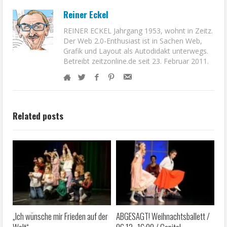
Reiner Eckel
REINER ECKEL Jahrgang 1953, wohnt in Zeitz.
Der Web 2.0-Enthusiast ist in Sachen Web,
Grafik und Layout als Autodidakt unterwegs.
Betreibt zeitzonline.de seit 23. Februar 2011.
Related posts
„Ich wünsche mir Frieden auf der
ABGESAGT! Weihnachtsballett /