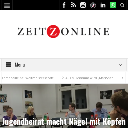
Menu
aille bei Weltmeisterschaft
Aus Millennium wird „MariShe“
4. Kunst
Jugendbeirat macht Nägel mit Köpfen