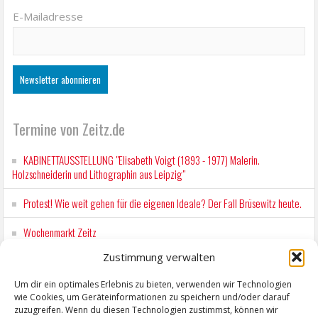
E-Mailadresse
Termine von Zeitz.de
KABINETTAUSSTELLUNG "Elisabeth Voigt (1893 - 1977) Malerin.
Holzschneiderin und Lithographin aus Leipzig"
Protest! Wie weit gehen für die eigenen Ideale? Der Fall Brüsewitz heute.
Wochenmarkt Zeitz
Zustimmung verwalten
EINFACH LESEN im August 2026 H.P. Richter - DAMALS WAR ES FRIEDRICH
Lesung in Einfacher Sprache
Um dir ein optimales Erlebnis zu bieten, verwenden wir Technologien
wie Cookies, um Geräteinformationen zu speichern und/oder darauf
Workshop für Kinder: Stop-Motion mit LEGO® & Robotik
zuzugreifen. Wenn du diesen Technologien zustimmst, können wir