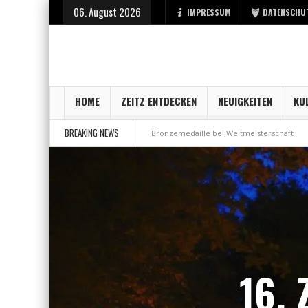
06. August 2026
IMPRESSUM
DATENSCHU
HOME
ZEITZ ENTDECKEN
NEUIGKEITEN
KU
BREAKING NEWS
rt bei der Stadt Zeitz
Bronzemedaille bei Weltmeisterschaft
Aus Mil
16. 