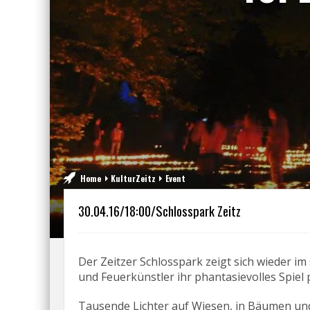
Home
KulturZeitz
Event
30.04.16/18:00/Schlosspark Zeitz
Der Zeitzer Schlosspark zeigt sich wieder i
und Feuerkünstler ihr phantasievolles Spiel 
Tausende Lichter auf Wiesen, in Bäumen und