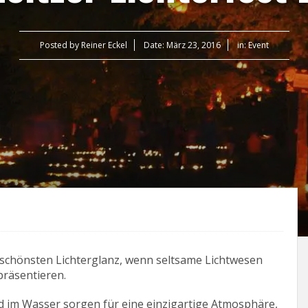
Posted by
Reiner Eckel
Date:
März 23, 2016
in:
Event
m schönsten Lichterglanz, wenn seltsame Lichtwesen
präsentieren.
 im Wasser sorgen für eine einzigartige Atmosphäre,