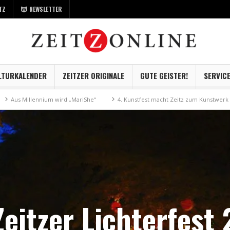
TZ
NEWSLETTER
LTURKALENDER
ZEITZER ORIGINALE
GUTE GEISTER!
SERVIC
lennium wird „MariShe“
4. Kunstfest macht Zeitz zum Kunstwerk
Muse
Zeitzer Lichterfest