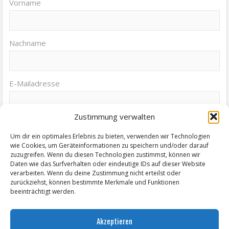
Vorname
Nachname
E-Mailadresse
Zustimmung verwalten
Um dir ein optimales Erlebnis zu bieten, verwenden wir Technologien
wie Cookies, um Geräteinformationen zu speichern und/oder darauf
zuzugreifen. Wenn du diesen Technologien zustimmst, können wir
Daten wie das Surfverhalten oder eindeutige IDs auf dieser Website
Termine von Zeitz.de
verarbeiten. Wenn du deine Zustimmung nicht erteilst oder
zurückziehst, können bestimmte Merkmale und Funktionen
KABINETTAUSSTELLUNG "Elisabeth Voigt (1893 - 1977) Malerin.
beeinträchtigt werden.
Holzschneiderin und Lithographin aus Leipzig"
Akzeptieren
Ausstellungseröffnung "Der Weg ist das Ziel" - Christiane Senf