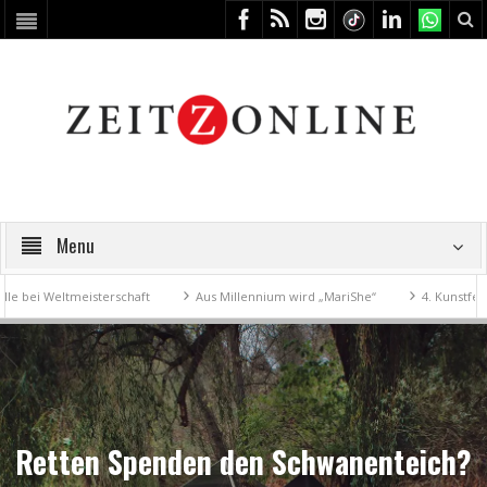
Menu
i Weltmeisterschaft
Aus Millennium wird „MariShe“
4. Kunstfest mac
Retten Spenden den Schwanenteich?