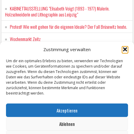
KABINETTAUSSTELLUNG "Elisabeth Voigt (1893 - 1977) Malerin.
Holzschneiderin und Lithographin aus Leipzig"
Protest! Wie weit gehen für die eigenen Ideale? Der Fall Brüsewitz heute.
Wochenmarkt Zeitz
Zustimmung verwalten
EINFACH LESEN im August 2026 H.P. Richter - DAMALS WAR ES FRIEDRICH
Lesung in Einfacher Sprache
Um dir ein optimales Erlebnis zu bieten, verwenden wir Technologien
wie Cookies, um Geräteinformationen zu speichern und/oder darauf
Workshop für Kinder: Stop-Motion mit LEGO® & Robotik
zuzugreifen. Wenn du diesen Technologien zustimmst, können wir
Daten wie das Surfverhalten oder eindeutige IDs auf dieser Website
verarbeiten. Wenn du deine Zustimmung nicht erteilst oder
zurückziehst, können bestimmte Merkmale und Funktionen
beeinträchtigt werden.
Akzeptieren
Ablehnen