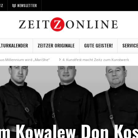
TZ
NEWSLETTER
LTURKALENDER
ZEITZER ORIGINALE
GUTE GEISTER!
SERVIC
nnium wird „MariShe“
4. Kunstfest macht Zeitz zum Kunstwerk
Museum
m Kowalew Don Ko