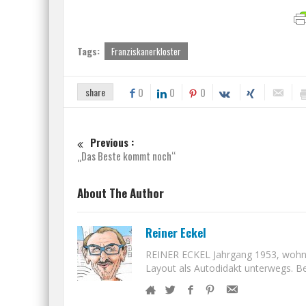
Tags:
Franziskanerkloster
share
0
0
0
Previous :
„Das Beste kommt noch“
About The Author
Reiner Eckel
REINER ECKEL Jahrgang 1953, wohnt i
Layout als Autodidakt unterwegs. Bet