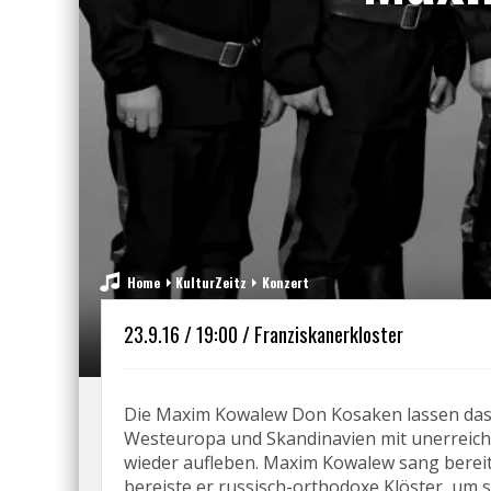
Home
KulturZeitz
Konzert
23.9.16 / 19:00 / Franziskanerkloster
Die Maxim Kowalew Don Kosaken lassen das 
Westeuropa und Skandinavien mit unerreicht
wieder aufleben. Maxim Kowalew sang bereit
bereiste er russisch-orthodoxe Klöster, um 