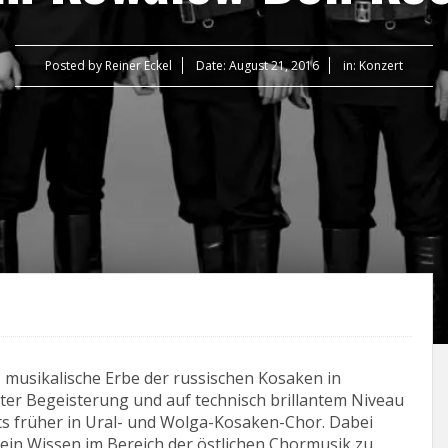
Posted by
Reiner Eckel
Date:
August 21, 2016
in:
Konzert
musikalische Erbe der russischen Kosaken in
er Begeisterung und auf technisch brillantem Niveau
s früher in Ural- und Wolga-Kosaken-Chor. Dabei
sein Wissen im Bereich der östlichen Chormusik zu