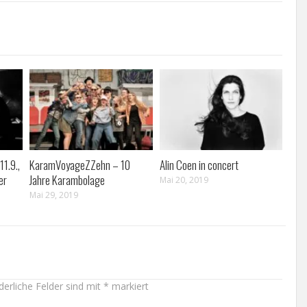
11.9.,
KaramVoyageZZehn – 10
Alin Coen in concert
er
Jahre Karambolage
Mai 20, 2019
Mai 29, 2019
derliche Felder sind mit
*
markiert