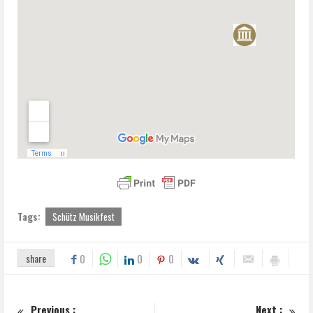
Tags:
Schütz Musikfest
share
0
0
0
Previous :
Next :