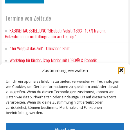
Termine von Zeitz.de
KABINETTAUSSTELLUNG "Elisabeth Voigt (1893 - 1977) Malerin.
Holzschneiderin und Lithographin aus Leipzig"
"Der Weg ist das Ziel" - Christiane Senf
Workshop für Kinder: Stop-Motion mit LEGO® & Robotik
Zustimmung verwalten
Wochenmarkt Zeitz
Um dir ein optimales Erlebnis zu bieten, verwenden wir Technologien
EINFACH LESEN im August 2026 H.P. Richter - DAMALS WAR ES FRIEDRICH
wie Cookies, um Geräteinformationen zu speichern und/oder darauf
Lesung in Einfacher Sprache
zuzugreifen. Wenn du diesen Technologien zustimmst, können wir
Daten wie das Surfverhalten oder eindeutige IDs auf dieser Website
verarbeiten. Wenn du deine Zustimmung nicht erteilst oder
zurückziehst, können bestimmte Merkmale und Funktionen
beeinträchtigt werden.
Akzeptieren