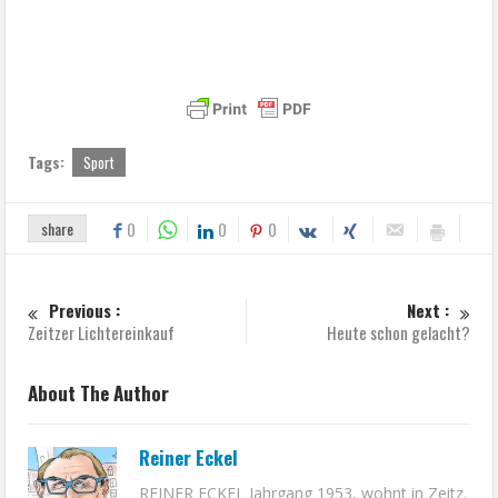
Tags:
Sport
share
0
0
0
Previous :
Next :
Zeitzer Lichtereinkauf
Heute schon gelacht?
About The Author
Reiner Eckel
REINER ECKEL Jahrgang 1953, wohnt in Zeitz.