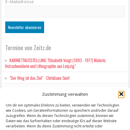
E-Mailadresse
Termine von Zeitz.de
KABINETTAUSSTELLUNG "Elisabeth Voigt (1893 - 1977) Malerin.
Holzschneiderin und Lithographin aus Leipzig"
"Der Weg ist das Ziel" - Christiane Senf
Workshop für Kinder: Stop-Motion mit LEGO® & Robotik
Zustimmung verwalten
Kunstfest Zeitz
Um dir ein optimales Erlebnis zu bieten, verwenden wir Technologien
wie Cookies, um Geräteinformationen zu speichern und/oder darauf
Mit der Drahtseilbahn zur ZENTRALSTATION
zuzugreifen. Wenn du diesen Technologien zustimmst, können wir
Daten wie das Surfverhalten oder eindeutige IDs auf dieser Website
verarbeiten. Wenn du deine Zustimmung nicht erteilst oder