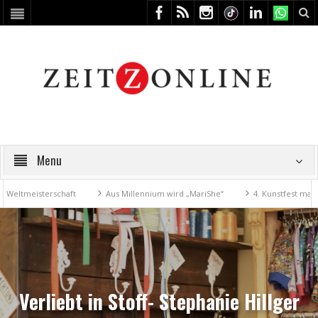
Menu
meisterschaft
Aus Millennium wird „MariShe“
4. Kunstfest macht Ze
Verliebt in Stoff- Stephanie Hillger