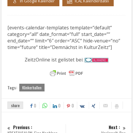
In Google Kalender
ICAL Kalenderdatei
[events-calendar-templates template=“default“
category=“all“ date_format=“full“ start_date=““
end_date=““ limit=“6″ order=“ASC“ hide-venue=“no“
time=“future“ title=“Demnächst in KulturZeitz“]
ZeitzOnline ist gelistet bei:
Tags:
Klinkerhallen
share
0
0
0
Previous :
Next :