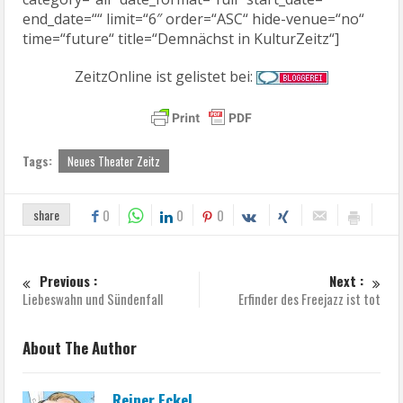
end_date=““ limit=“6″ order=“ASC“ hide-venue=“no“
time=“future“ title=“Demnächst in KulturZeitz“]
ZeitzOnline ist gelistet bei:
Tags:
Neues Theater Zeitz
share
0
0
0
Previous :
Next :
Liebeswahn und Sündenfall
Erfinder des Freejazz ist tot
About The Author
Reiner Eckel