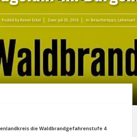
Posted by
Reiner Eckel
Date:
Juli 05, 2018
in:
Besuchertipps
,
Lebensart
rgenlandkreis die Waldbrandgefahrenstufe 4