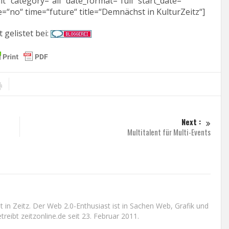
“ category=“all“ date_format=“full“ start_date=““
=“no“ time=“future“ title=“Demnächst in KulturZeitz“]
t gelistet bei:
Next :
Multitalent für Multi-Events
n Zeitz. Der Web 2.0-Enthusiast ist in Sachen Web, Grafik und
reibt zeitzonline.de seit 23. Februar 2011.