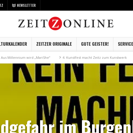
TZ
NEWSLETTER
LTURKALENDER
ZEITZER ORIGINALE
GUTE GEISTER!
SERVIC
ennium wird „MariShe“
4. Kunstfest macht Zeitz zum Kunstwerk
Museu
dgefahr im Burgen