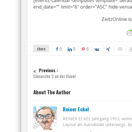
[events-calendar-templates template=“default
end_date=““ limit=“6″ order=“ASC“ hide-venue
ZeitzOnline is
share
0
0
0
Previous :
Glasarche 3 an der Havel
About The Author
Reiner Eckel
REINER ECKEL Jahrgang 1953, wohnt i
Layout als Autodidakt unterwegs. Bet