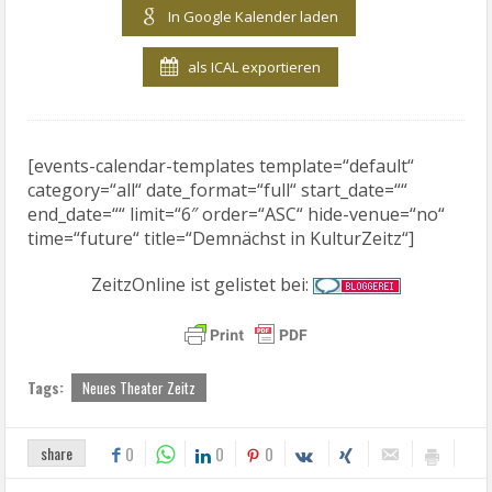
In Google Kalender laden
als ICAL exportieren
[events-calendar-templates template=“default“
category=“all“ date_format=“full“ start_date=““
end_date=““ limit=“6″ order=“ASC“ hide-venue=“no“
time=“future“ title=“Demnächst in KulturZeitz“]
ZeitzOnline ist gelistet bei:
Tags:
Neues Theater Zeitz
share
0
0
0