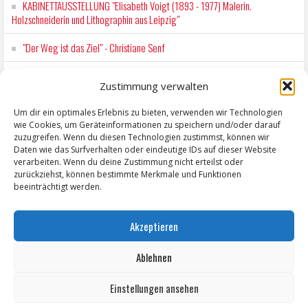
KABINETTAUSSTELLUNG "Elisabeth Voigt (1893 - 1977) Malerin.
Holzschneiderin und Lithographin aus Leipzig"
"Der Weg ist das Ziel" - Christiane Senf
Workshop für Kinder: Stop-Motion mit LEGO® & Robotik
Zustimmung verwalten
Kunstfest Zeitz
Um dir ein optimales Erlebnis zu bieten, verwenden wir Technologien
wie Cookies, um Geräteinformationen zu speichern und/oder darauf
Mit der Drahtseilbahn zur ZENTRALSTATION
zuzugreifen. Wenn du diesen Technologien zustimmst, können wir
Daten wie das Surfverhalten oder eindeutige IDs auf dieser Website
verarbeiten. Wenn du deine Zustimmung nicht erteilst oder
zurückziehst, können bestimmte Merkmale und Funktionen
beeinträchtigt werden.
Akzeptieren
Ablehnen
Einstellungen ansehen
Copyright © 2026 ZeitzOnline, Reiner Eckel