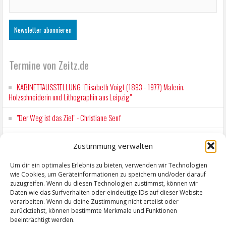
Termine von Zeitz.de
KABINETTAUSSTELLUNG "Elisabeth Voigt (1893 - 1977) Malerin.
Holzschneiderin und Lithographin aus Leipzig"
"Der Weg ist das Ziel" - Christiane Senf
Workshop für Kinder: Stop-Motion mit LEGO® & Robotik
Zustimmung verwalten
Kunstfest Zeitz
Um dir ein optimales Erlebnis zu bieten, verwenden wir Technologien
wie Cookies, um Geräteinformationen zu speichern und/oder darauf
Mit der Drahtseilbahn zur ZENTRALSTATION
zuzugreifen. Wenn du diesen Technologien zustimmst, können wir
Daten wie das Surfverhalten oder eindeutige IDs auf dieser Website
verarbeiten. Wenn du deine Zustimmung nicht erteilst oder
zurückziehst, können bestimmte Merkmale und Funktionen
beeinträchtigt werden.