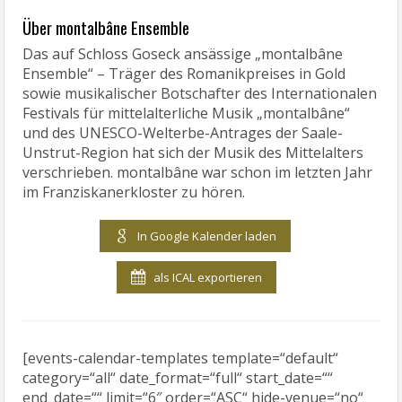
Über montalbâne Ensemble
Das auf Schloss Goseck ansässige „montalbâne
Ensemble“ – Träger des Romanikpreises in Gold
sowie musikalischer Botschafter des Internationalen
Festivals für mittelalterliche Musik „montalbâne“
und des UNESCO-Welterbe-Antrages der Saale-
Unstrut-Region hat sich der Musik des Mittelalters
verschrieben. montalbâne war schon im letzten Jahr
im Franziskanerkloster zu hören.
In Google Kalender laden
als ICAL exportieren
[events-calendar-templates template=“default“
category=“all“ date_format=“full“ start_date=““
end_date=““ limit=“6″ order=“ASC“ hide-venue=“no“