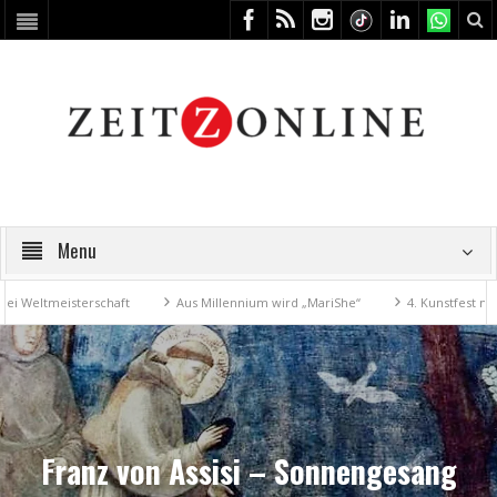
Menu
eltmeisterschaft
Aus Millennium wird „MariShe“
4. Kunstfest macht
Franz von Assisi – Sonnengesang