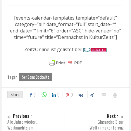
[events-calendar-templates template=“default“
category=“all“ date_format=“full“ start_date=““
end_date=““ limit=“6″ order=“ASC“ hide-venue=“no“
time=“future“ title=“Demnächst in KulturZeitz“]
ZeitzOnline ist gelistet bei:
Tags:
SehSong Bockwitz
share
0
0
0
Previous :
Next :
Alle Jahre wieder…
Glasarche 3 zur
Weihnachtsjam
Weltklimakonferenz