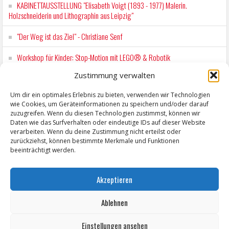
KABINETTAUSSTELLUNG "Elisabeth Voigt (1893 - 1977) Malerin.
Holzschneiderin und Lithographin aus Leipzig"
"Der Weg ist das Ziel" - Christiane Senf
Workshop für Kinder: Stop-Motion mit LEGO® & Robotik
Zustimmung verwalten
Wochenmarkt Zeitz
Um dir ein optimales Erlebnis zu bieten, verwenden wir Technologien
EINFACH LESEN im August 2026 H.P. Richter - DAMALS WAR ES FRIEDRICH
wie Cookies, um Geräteinformationen zu speichern und/oder darauf
Lesung in Einfacher Sprache
zuzugreifen. Wenn du diesen Technologien zustimmst, können wir
Daten wie das Surfverhalten oder eindeutige IDs auf dieser Website
verarbeiten. Wenn du deine Zustimmung nicht erteilst oder
zurückziehst, können bestimmte Merkmale und Funktionen
beeinträchtigt werden.
Akzeptieren
Ablehnen
Einstellungen ansehen