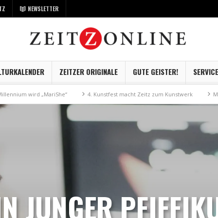
TZ
NEWSLETTER
LTURKALENDER
ZEITZER ORIGINALE
GUTE GEISTER!
SERVIC
rd „MariShe“
4. Kunstfest macht Zeitz zum Kunstwerk
Museum Kayna g
IN JUNGER PFIFFIK