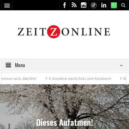
Menu
4. Kunstfest macht Zeitz zum Kunstwerk
Museum Kayna geht digital
I
Dieses Aufatmen!