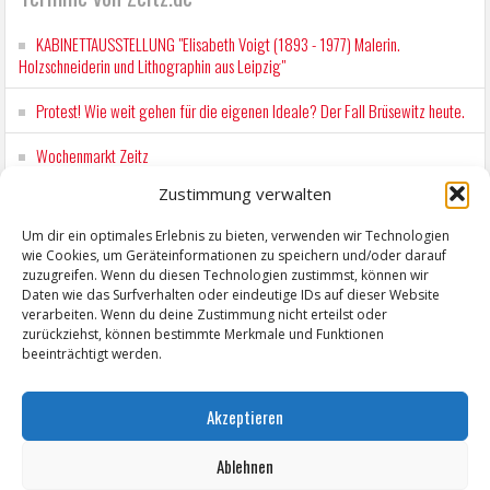
KABINETTAUSSTELLUNG "Elisabeth Voigt (1893 - 1977) Malerin.
Holzschneiderin und Lithographin aus Leipzig"
Protest! Wie weit gehen für die eigenen Ideale? Der Fall Brüsewitz heute.
Wochenmarkt Zeitz
Zustimmung verwalten
EINFACH LESEN im August 2026 H.P. Richter - DAMALS WAR ES FRIEDRICH
Lesung in Einfacher Sprache
Um dir ein optimales Erlebnis zu bieten, verwenden wir Technologien
wie Cookies, um Geräteinformationen zu speichern und/oder darauf
Workshop für Kinder: Stop-Motion mit LEGO® & Robotik
zuzugreifen. Wenn du diesen Technologien zustimmst, können wir
Daten wie das Surfverhalten oder eindeutige IDs auf dieser Website
verarbeiten. Wenn du deine Zustimmung nicht erteilst oder
zurückziehst, können bestimmte Merkmale und Funktionen
beeinträchtigt werden.
Akzeptieren
Ablehnen