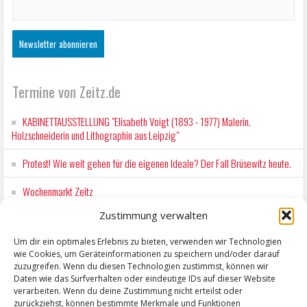
Termine von Zeitz.de
KABINETTAUSSTELLUNG "Elisabeth Voigt (1893 - 1977) Malerin.
Holzschneiderin und Lithographin aus Leipzig"
Protest! Wie weit gehen für die eigenen Ideale? Der Fall Brüsewitz heute.
Wochenmarkt Zeitz
Zustimmung verwalten
EINFACH LESEN im August 2026 H.P. Richter - DAMALS WAR ES FRIEDRICH
Lesung in Einfacher Sprache
Um dir ein optimales Erlebnis zu bieten, verwenden wir Technologien
wie Cookies, um Geräteinformationen zu speichern und/oder darauf
Workshop für Kinder: Stop-Motion mit LEGO® & Robotik
zuzugreifen. Wenn du diesen Technologien zustimmst, können wir
Daten wie das Surfverhalten oder eindeutige IDs auf dieser Website
verarbeiten. Wenn du deine Zustimmung nicht erteilst oder
zurückziehst, können bestimmte Merkmale und Funktionen