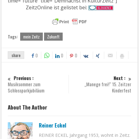
time="future" title="Demnächst in KulturZeitz"]
ZeitzOnline ist gelistet bei:
Tags:
mein Zeitz
Zukunft
share
0
0
0
Previous :
Next :
Musiksommer zum
„Manege frei!“ 15. Zeitzer
Schlossparkjubiläum
Kinderfest
About The Author
Reiner Eckel
REINER ECKEL Jahrgang 1953, wohnt in Zeitz.