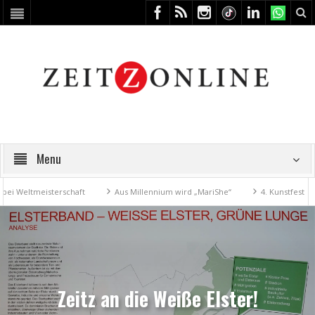
Menu
haft
Aus Millennium wird „MariShe“
4. Kunstfest macht Zeitz zum Ku
Zeitz an die Weiße Elster!