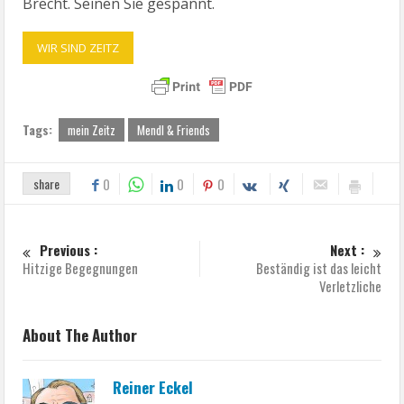
Brecht. Seinen Sie gespannt.
WIR SIND ZEITZ
Tags:
mein Zeitz
Mendl & Friends
share
0
0
0
Previous :
Next :
Hitzige Begegnungen
Beständig ist das leicht
Verletzliche
About The Author
Reiner Eckel