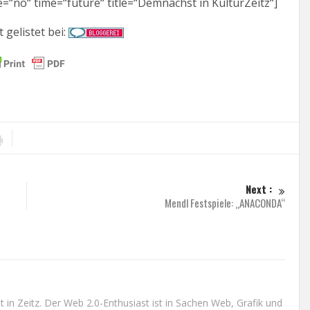
=“no“ time=“future“ title=“Demnächst in KulturZeitz“]
t gelistet bei:
Next :
Mendl Festspiele: „ANACONDA“
n Zeitz. Der Web 2.0-Enthusiast ist in Sachen Web, Grafik und