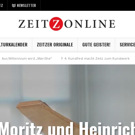
TZ
NEWSLETTER
LTURKALENDER
ZEITZER ORIGINALE
GUTE GEISTER!
SERVIC
ennium wird „MariShe“
4. Kunstfest macht Zeitz zum Kunstwerk
Muse
Moritz und Heinric