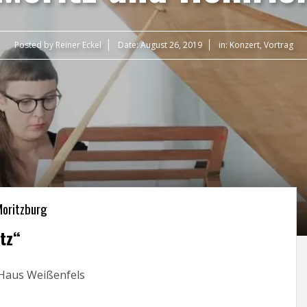
Posted by
Reiner Eckel
Date:
August 26, 2019
in:
Konzert
,
Vortrag
Moritzburg
tz“
-Haus Weißenfels