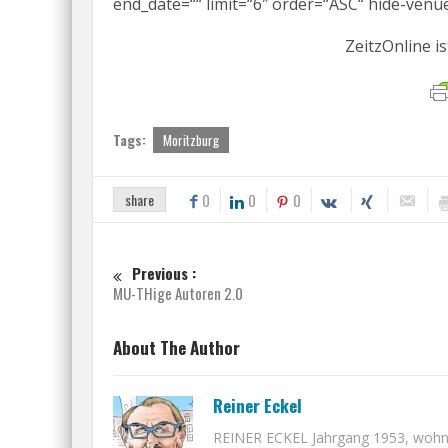
end_date=““ limit=“6″ order=“ASC“ hide-venue
ZeitzOnline is
Tags:
Moritzburg
share
0
0
0
Previous :
MU-THige Autoren 2.0
About The Author
Reiner Eckel
REINER ECKEL Jahrgang 1953, wohnt i