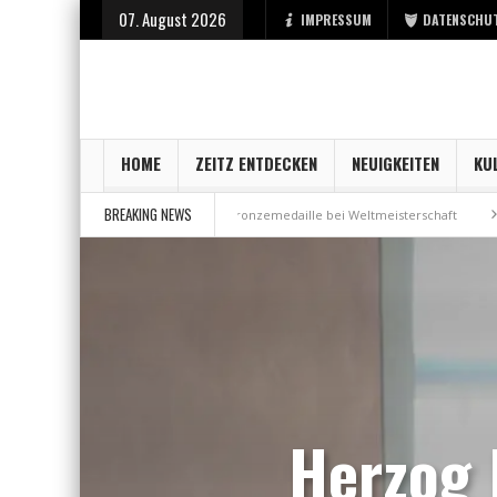
07. August 2026
IMPRESSUM
DATENSCHU
HOME
ZEITZ ENTDECKEN
NEUIGKEITEN
KU
BREAKING NEWS
t bei der Stadt Zeitz
Bronzemedaille bei Weltmeisterschaft
Aus Mill
Herzog 