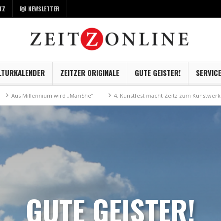
TZ
NEWSLETTER
LTURKALENDER
ZEITZER ORIGINALE
GUTE GEISTER!
SERVIC
llennium wird „MariShe“
4. Kunstfest macht Zeitz zum Kunstwerk
Mus
GUTE GEISTER!