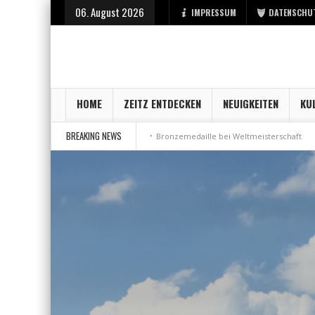
06. August 2026
IMPRESSUM
DATENSCHU
HOME
ZEITZ ENTDECKEN
NEUIGKEITEN
KU
BREAKING NEWS
art bei der Stadt Zeitz
Bronzemedaille bei Weltmeisterschaft
Aus Mi