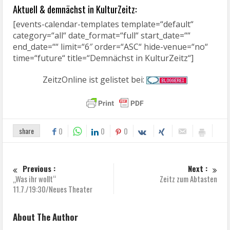
Aktuell & demnächst in KulturZeitz:
[events-calendar-templates template=“default“
category=“all“ date_format=“full“ start_date=““
end_date=““ limit=“6″ order=“ASC“ hide-venue=“no“
time=“future“ title=“Demnächst in KulturZeitz“]
ZeitzOnline ist gelistet bei:
share
0
0
0
Previous :
Next :
„Was ihr wollt“
Zeitz zum Abtasten
11.7./19:30/Neues Theater
About The Author