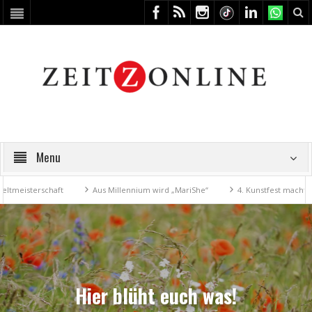
Menu
terschaft
Aus Millennium wird „MariShe“
4. Kunstfest macht Zeitz 
Hier blüht euch was!