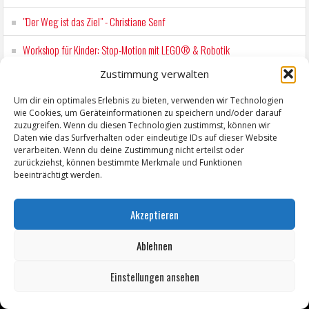
"Der Weg ist das Ziel" - Christiane Senf
Workshop für Kinder: Stop-Motion mit LEGO® & Robotik
Zustimmung verwalten
Wochenmarkt Zeitz
Um dir ein optimales Erlebnis zu bieten, verwenden wir Technologien
EINFACH LESEN im August 2026 H.P. Richter - DAMALS WAR ES FRIEDRICH
wie Cookies, um Geräteinformationen zu speichern und/oder darauf
Lesung in Einfacher Sprache
zuzugreifen. Wenn du diesen Technologien zustimmst, können wir
Daten wie das Surfverhalten oder eindeutige IDs auf dieser Website
verarbeiten. Wenn du deine Zustimmung nicht erteilst oder
zurückziehst, können bestimmte Merkmale und Funktionen
beeinträchtigt werden.
Akzeptieren
Ablehnen
Einstellungen ansehen
Copyright © 2026 ZeitzOnline, Reiner Eckel