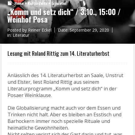
Home
KulturZeitz
Literatur
„Komm und setz dich“ / 3.10., 15:00 /
Weinhof Posa
Posted by
Reiner Eckel
Date:
September 29, 2020
in:
Literatur
Lesung mit Roland Rittig zum 14. Literaturherbst
Anlässlich des 14. Literaturherbst an Saale, Unstrut
und Elster, liest Roland Rittig aus seinem
Literaturprogramm „Komm und setz dich“ in der
Posaer Weinklause.
Die Globalisierung macht auch vor dem Essen und
Trinken nicht halt. Aber es bleiben an Esstisch und
Barhockern immer noch spezielle Rituale und
heimatliche Gewohnheiten.
Nicht selten verirrt sich der Gast darin und tut, was