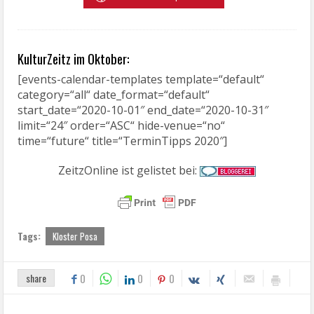
KulturZeitz im Oktober:
[events-calendar-templates template=“default“
category=“all“ date_format=“default“
start_date=“2020-10-01″ end_date=“2020-10-31″
limit=“24″ order=“ASC“ hide-venue=“no“
time=“future“ title=“TerminTipps 2020″]
ZeitzOnline ist gelistet bei:
Tags:
Kloster Posa
share
0
0
0