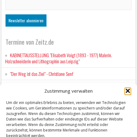
Termine von Zeitz.de
KABINETTAUSSTELLUNG "Elisabeth Voigt (1893 - 1977) Malerin.
Holzschneiderin und Lithographin aus Leipzig"
"Der Weg ist das Ziel" - Christiane Senf
Workshop für Kinder: Stop-Motion mit LEGO® & Robotik
Zustimmung verwalten
Kunstfest Zeitz
Um dir ein optimales Erlebnis zu bieten, verwenden wir Technologien
wie Cookies, um Geräteinformationen zu speichern und/oder darauf
Mit der Drahtseilbahn zur ZENTRALSTATION
zuzugreifen. Wenn du diesen Technologien zustimmst, können wir
Daten wie das Surfverhalten oder eindeutige IDs auf dieser Website
verarbeiten. Wenn du deine Zustimmung nicht erteilst oder
zurückziehst, können bestimmte Merkmale und Funktionen
beeinträchtigt werden.