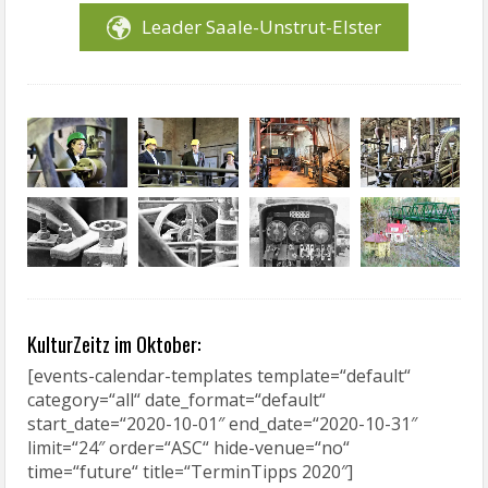
Leader Saale-Unstrut-Elster
KulturZeitz im Oktober:
[events-calendar-templates template=“default“
category=“all“ date_format=“default“
start_date=“2020-10-01″ end_date=“2020-10-31″
limit=“24″ order=“ASC“ hide-venue=“no“
time=“future“ title=“TerminTipps 2020″]