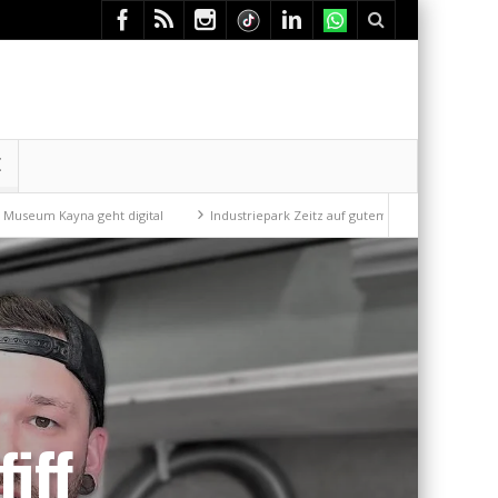
E
geht digital
Industriepark Zeitz auf gutem Weg
Mit der Drahtseilb
iff