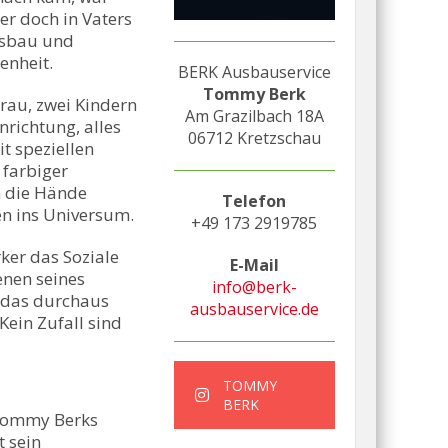
er doch in Vaters
ausbau und
enheit.
BERK Ausbauservice
Tommy Berk
Frau, zwei Kindern
Am Grazilbach 18A
richtung, alles
06712 Kretzschau
t speziellen
 farbiger
n die Hände
Telefon
len ins Universum.
+49 173 2919785
er das Soziale
E-Mail
enen seines
info@berk-
h das durchaus
ausbauservice.de
ein Zufall sind
TOMMY
BERK
 Tommy Berks
t sein