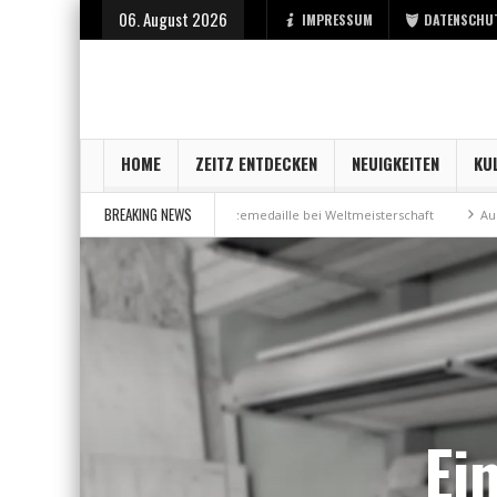
06. August 2026
IMPRESSUM
DATENSCHU
HOME
ZEITZ ENTDECKEN
NEUIGKEITEN
KU
BREAKING NEWS
 Stadt Zeitz
Bronzemedaille bei Weltmeisterschaft
Aus Millennium w
Ei