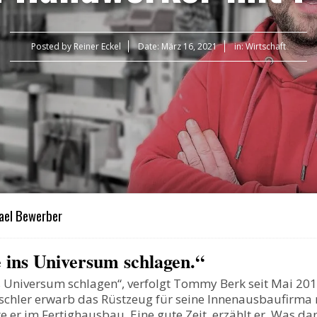
Posted by
Reiner Eckel
Date:
März 16, 2021
in:
Wirtschaft
ael Bewerber
e ins Universum schlagen.“
ins Universum schlagen“, verfolgt Tommy Berk seit Mai 20
Tischler erwarb das Rüstzeug für seine Innenausbaufirma
ete er im Fertighausbau. Eine gute Zeit, erzählt er. Was d