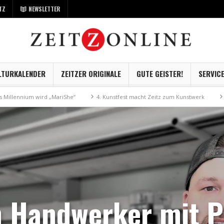
TZ
NEWSLETTER
LTURKALENDER
ZEITZER ORIGINALE
GUTE GEISTER!
SERVIC
ird „MariShe“
4. Kunstfest macht Zeitz zum Kunstwerk
Museum Kayna 
n Handwerker mit Pf