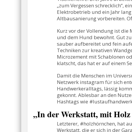
„zum Vergessen schrecklich“, ein
Elektrobetrieb und ein Jahr lan
Altbausanierung vorbereiten. Off
Kurz vor der Vollendung ist die 
und dem Hund bewohnt. Gut zu s
sauber aufbereitet und fein auf
Techniken zur kreativen Wandges
Microzement mit Schablonen ode
klatscht, das hat er auf einem S
Damit die Menschen im Univers
Netzwerk instagram für sich entd
Handwerkeralltags, lässig komme
gekonnt. Ablesbar an den Nutzer
Hashtags wie #lustaufhandwerk
In der Werkstatt, mit Holz
„
Letzterer, #holzhörnchen, hat a
Werkstatt, die er sich in der G