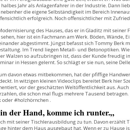
 halbes Jahr als Anlagenfahrer in der Industrie. Dann lieb
g nebenher die eigene Selbständigkeit im Bereich Innen
ensichtlich erfolgreich. Noch offensichtlicher mit Zufried
Modernisierung des Hauses, das er in Gladitz mit seiner 
ehen, hier ist ein Fachmann am Werk. Böden, Wände, Ein
einander abgestimmt. Jüngst befasst sich Tommy Berk mi
taltung. Im Trend liegen Metall- und Betonoptiken. Wie
r Walzen so aufzubringen ist, dass der Kunde freudig i
eminar in Hessen gelernt. So schlägt er sie nun, seine Del
um davon etwas mitbekommen, hat der pfiffige Handwerk
eckt. In witzigen kleinen Videoclips bereitet Berk hier Sz
ntiert, vor der geschätzten Weltöffentlichkeit aus. Auc
zahlen, die schon mal flugs mehrere Tausend betragen. K
 oder #holzhörnchen .
 in der Hand, komme ich runter.
„
uch mit seiner Tischlerausbildung zu tun. Davon erzählt
arage hinter dem Haus ausgebaut hat. Wenn er zu Hause is