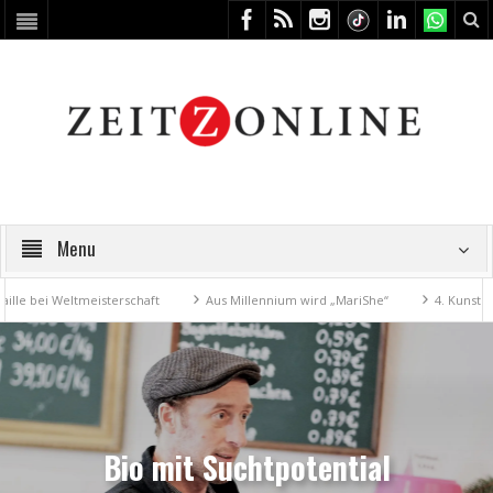
Menu
tmeisterschaft
Aus Millennium wird „MariShe“
4. Kunstfest macht Ze
Bio mit Suchtpotential