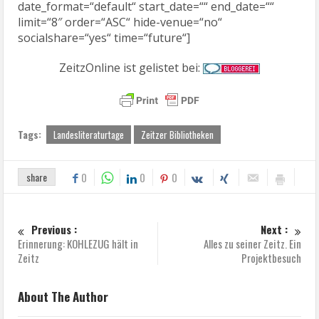
date_format=“default“ start_date=““ end_date=““
limit=“8″ order=“ASC“ hide-venue=“no“
socialshare=“yes“ time=“future“]
ZeitzOnline ist gelistet bei:
Tags:
Landesliteraturtage
Zeitzer Bibliotheken
share
0
0
0
Previous :
Next :
Erinnerung: KOHLEZUG hält in
Alles zu seiner Zeitz. Ein
Zeitz
Projektbesuch
About The Author