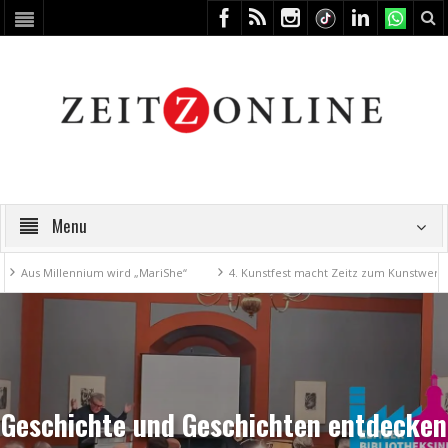
Menu
ennium wird „MariShe“
4. Kunstfest macht Zeitz zum Kunstwerk
Museu
Geschichte und Geschichten entdecken