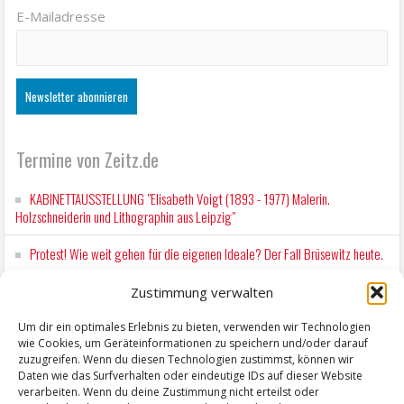
E-Mailadresse
Termine von Zeitz.de
KABINETTAUSSTELLUNG "Elisabeth Voigt (1893 - 1977) Malerin.
Holzschneiderin und Lithographin aus Leipzig"
Protest! Wie weit gehen für die eigenen Ideale? Der Fall Brüsewitz heute.
Wochenmarkt Zeitz
Zustimmung verwalten
EINFACH LESEN im August 2026 H.P. Richter - DAMALS WAR ES FRIEDRICH
Um dir ein optimales Erlebnis zu bieten, verwenden wir Technologien
Lesung in Einfacher Sprache
wie Cookies, um Geräteinformationen zu speichern und/oder darauf
zuzugreifen. Wenn du diesen Technologien zustimmst, können wir
Daten wie das Surfverhalten oder eindeutige IDs auf dieser Website
Workshop für Kinder: Stop-Motion mit LEGO® & Robotik
verarbeiten. Wenn du deine Zustimmung nicht erteilst oder