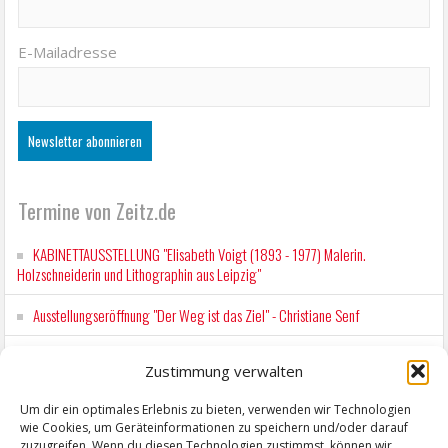
E-Mailadresse
Termine von Zeitz.de
KABINETTAUSSTELLUNG "Elisabeth Voigt (1893 - 1977) Malerin.
Holzschneiderin und Lithographin aus Leipzig"
Ausstellungseröffnung "Der Weg ist das Ziel" - Christiane Senf
Kunstfest Zeitz
Zustimmung verwalten
Mit der Drahtseilbahn zur ZENTRALSTATION
Um dir ein optimales Erlebnis zu bieten, verwenden wir Technologien
wie Cookies, um Geräteinformationen zu speichern und/oder darauf
Kunstfest Zeitz
zuzugreifen. Wenn du diesen Technologien zustimmst, können wir