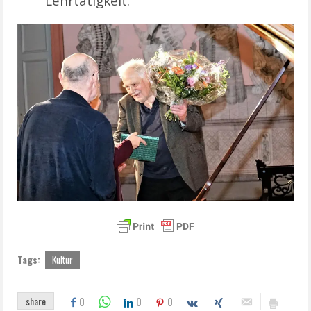
Lehrtätigkeit.
Tags:
Kultur
share
0
0
0