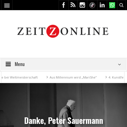
Menu
ltmeisterschaft
Aus Millennium wird „MariShe“
4. Kunstfest macht Z
Danke, Peter Sauermann