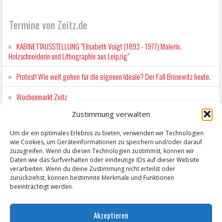
Termine von Zeitz.de
KABINETTAUSSTELLUNG "Elisabeth Voigt (1893 - 1977) Malerin.
Holzschneiderin und Lithographin aus Leipzig"
Protest! Wie weit gehen für die eigenen Ideale? Der Fall Brüsewitz heute.
Wochenmarkt Zeitz
Zustimmung verwalten
EINFACH LESEN im August 2026 H.P. Richter - DAMALS WAR ES FRIEDRICH
Lesung in Einfacher Sprache
Um dir ein optimales Erlebnis zu bieten, verwenden wir Technologien
wie Cookies, um Geräteinformationen zu speichern und/oder darauf
Workshop für Kinder: Stop-Motion mit LEGO® & Robotik
zuzugreifen. Wenn du diesen Technologien zustimmst, können wir
Daten wie das Surfverhalten oder eindeutige IDs auf dieser Website
verarbeiten. Wenn du deine Zustimmung nicht erteilst oder
zurückziehst, können bestimmte Merkmale und Funktionen
beeinträchtigt werden.
Akzeptieren