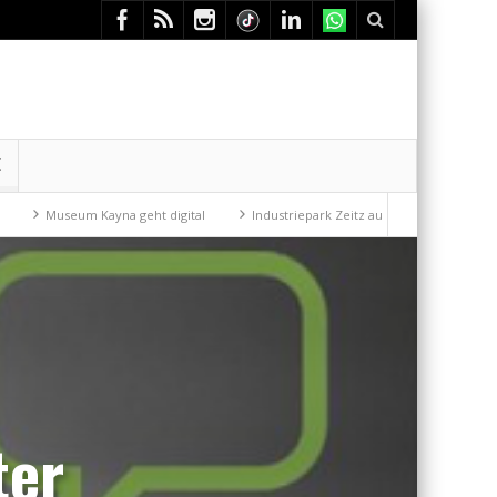
E
useum Kayna geht digital
Industriepark Zeitz auf gutem Weg
Mit de
ter