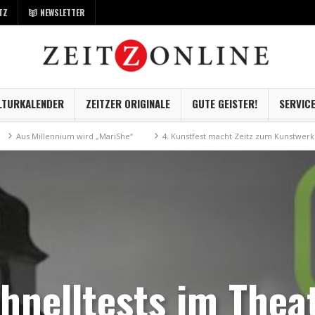
TZ
NEWSLETTER
LTURKALENDER
ZEITZER ORIGINALE
GUTE GEISTER!
SERVIC
Millennium wird „MariShe“
4. Kunstfest macht Zeitz zum Kunstwerk
M
hnelltests im Thea