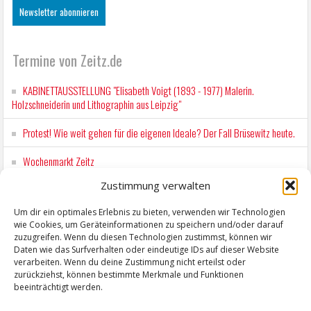
Termine von Zeitz.de
KABINETTAUSSTELLUNG "Elisabeth Voigt (1893 - 1977) Malerin.
Holzschneiderin und Lithographin aus Leipzig"
Protest! Wie weit gehen für die eigenen Ideale? Der Fall Brüsewitz heute.
Wochenmarkt Zeitz
Zustimmung verwalten
EINFACH LESEN im August 2026 H.P. Richter - DAMALS WAR ES FRIEDRICH
Lesung in Einfacher Sprache
Um dir ein optimales Erlebnis zu bieten, verwenden wir Technologien
wie Cookies, um Geräteinformationen zu speichern und/oder darauf
Workshop für Kinder: Stop-Motion mit LEGO® & Robotik
zuzugreifen. Wenn du diesen Technologien zustimmst, können wir
Daten wie das Surfverhalten oder eindeutige IDs auf dieser Website
verarbeiten. Wenn du deine Zustimmung nicht erteilst oder
zurückziehst, können bestimmte Merkmale und Funktionen
beeinträchtigt werden.