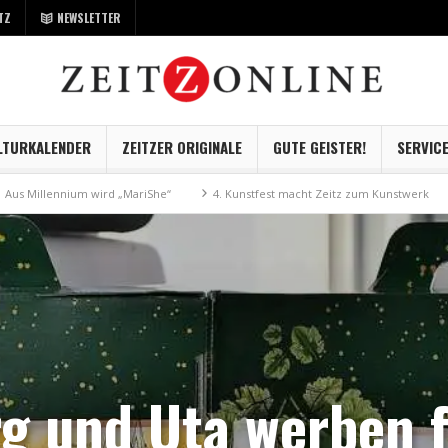
TZ
NEWSLETTER
LTURKALENDER
ZEITZER ORIGINALE
GUTE GEISTER!
SERVIC
nium wird „MariShe“
4. Kunstfest macht Zeitz zum Kunstwerk
Museum 
g und Uta werben 