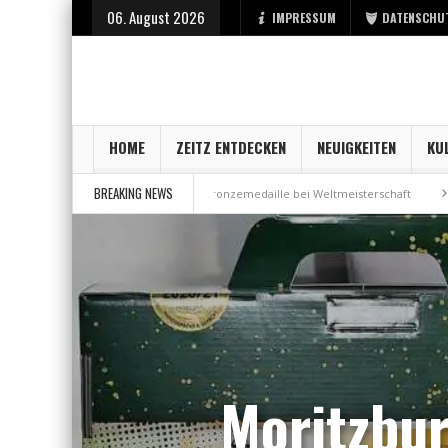
06. August 2026
IMPRESSUM
DATENSCHU
HOME
ZEITZ ENTDECKEN
NEUIGKEITEN
KU
BREAKING NEWS
ei der Stadt Zeitz
Bronzemedaille bei Weltmeisterschaft
Aus Millen
Moritzbur