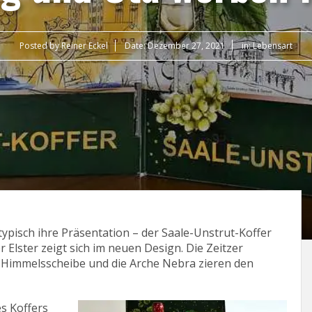
Posted by
Reiner Eckel
Date:
Dezember 27, 2021
in:
Lebensart
typisch ihre Präsentation – der Saale-Unstrut-Koffer
Elster zeigt sich im neuen Design. Die Zeitzer
Himmelsscheibe und die Arche Nebra zieren den
es Koffers