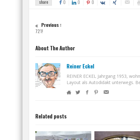
share
0
0
0
Previous :
721!
About The Author
Reiner Eckel
REINER ECKEL Jahrgang 1953, wohnt i
Layout als Autodidakt unterwegs. Bet
Related posts