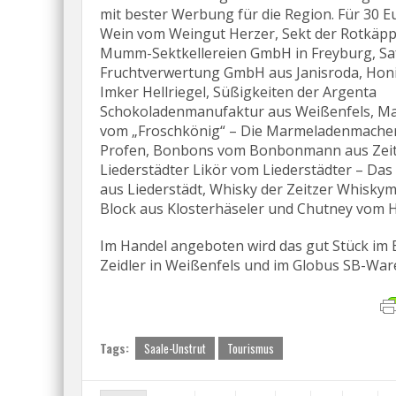
mit bester Werbung für die Region. Für 30 Eu
Wein vom Weingut Herzer, Sekt der Rotkäp
Mumm-Sektkellereien GmbH in Freyburg, Saf
Fruchtverwertung GmbH aus Janisroda, Hon
Imker Hellriegel, Süßigkeiten der Argenta
Schokoladenmanufaktur aus Weißenfels, M
vom „Froschkönig“ – Die Marmeladenmache
Profen, Bonbons vom Bonbonmann aus Zeit
Liederstädter Likör vom Liederstädter – Das 
aus Liederstädt, Whisky der Zeitzer Whiskym
Block aus Klosterhäseler und Chutney vom H
Im Handel angeboten wird das gut Stück im
Zeidler in Weißenfels und im Globus SB-Ware
Tags:
Saale-Unstrut
Tourismus