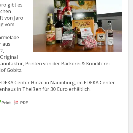
ro gibt es
pchen
t von Jaro
ig vom
armelade
r aus
z,
Original
anufaktur, Printen von der Bäckerei & Konditorei
of Göbitz.
 EDEKA Center Hinze in Naumburg, im EDEKA Center
nhaus in Theißen für 30 Euro erhältlich.