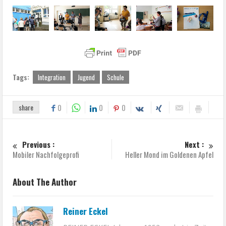
Tags:
Integration
Jugend
Schule
share
0
0
0
Previous :
Next :
Mobiler Nachfolgeprofi
Heller Mond im Goldenen Apfel
About The Author
Reiner Eckel