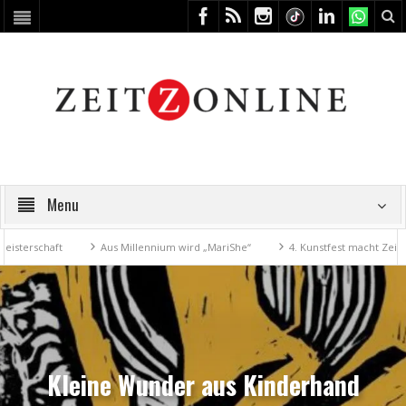
Menu
chaft
Aus Millennium wird „MariShe“
4. Kunstfest macht Zeitz zum K
Kleine Wunder aus Kinderhand