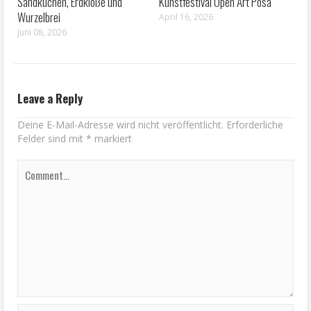
Sandkuchen, Erdklöße und
Kunstfestival Open Art Posa
Wurzelbrei
April 16, 2026
Juni 08, 2026
Leave a Reply
Deine E-Mail-Adresse wird nicht veröffentlicht.
Erforderliche
Felder sind mit
*
markiert