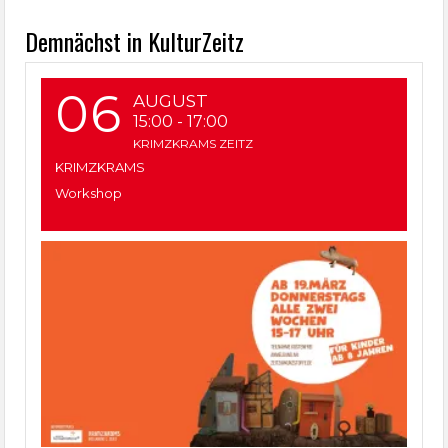
Demnächst in KulturZeitz
06
AUGUST
15:00
-
17:00
KRIMZKRAMS ZEITZ
KRIMZKRAMS
Workshop