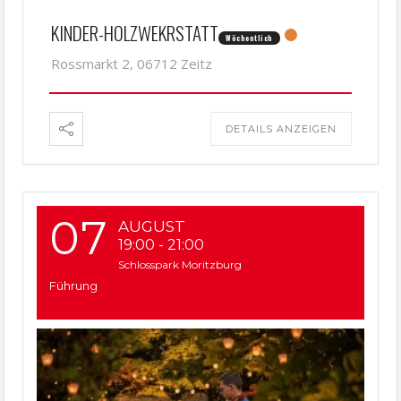
KINDER-HOLZWEKRSTATT
Wöchentlich
Rossmarkt 2, 06712 Zeitz
DETAILS ANZEIGEN
07
AUGUST
19:00
-
21:00
Schlosspark Moritzburg
Führung