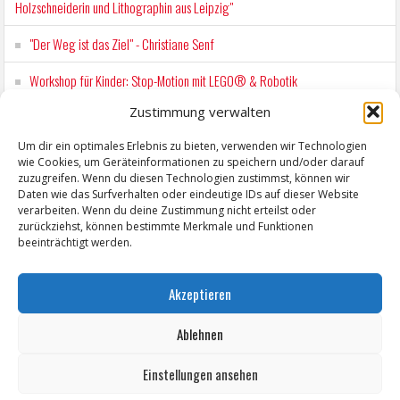
Holzschneiderin und Lithographin aus Leipzig"
"Der Weg ist das Ziel" - Christiane Senf
Workshop für Kinder: Stop-Motion mit LEGO® & Robotik
Zustimmung verwalten
Wochenmarkt Zeitz
Um dir ein optimales Erlebnis zu bieten, verwenden wir Technologien
EINFACH LESEN im August 2026 H.P. Richter - DAMALS WAR ES FRIEDRICH
wie Cookies, um Geräteinformationen zu speichern und/oder darauf
Lesung in Einfacher Sprache
zuzugreifen. Wenn du diesen Technologien zustimmst, können wir
Daten wie das Surfverhalten oder eindeutige IDs auf dieser Website
verarbeiten. Wenn du deine Zustimmung nicht erteilst oder
zurückziehst, können bestimmte Merkmale und Funktionen
beeinträchtigt werden.
Akzeptieren
Ablehnen
Einstellungen ansehen
Copyright © 2026 ZeitzOnline, Reiner Eckel